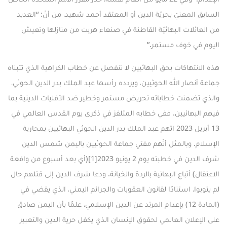
السابق المعنيّ بحريّة الدين أو المعتقد
أحمد شهيد
، من أنّ: “العديد
من العائلات البهائيّة القاطنة في صنعاء هربت من منازلها وتعيش
اليوم في خوف مستمر.”
هذه الانتهاكات بحق البهائيين لا تنفصل عن خطاب الكراهية الذي تتبناه
جماعة أنصار الله الحوثيين، ويردده رأسها عبد الملك بدر الدين الحوثي،
والذي تضمنت خطاباته تحريض مستمر وخطير ضد الأقليات الدينية بما
فيهم البهائيين. ففي
خطابه المتلفز
في ذكرى يوم القدس العالمي في
13 أبريل 2023 اتهم عبد الملك بدر الدين الحوثي البهائيين بمحاربة
الإسلام. وبالمثل أتّهم مفتي جماعة الحوثيين باليمن شمس الدين
شرف الدين
في خطبته
يوم 2 يونيو 2023
[1]
(أي بعد أسبوع من واقعة
الاعتقال) أتباع البهائية بالردة والخيانة. ودعا شرف الدين إلى قتلهم حال
لم يتوبوا، استنادًا لقانون العقوبات والجرائم اليمني، الذي يقضي في
(المادة 12) بإعدام المرتد عن الدين الإسلامي، علمًا بأن اليمن صادق
على الإعلان العالمي لحقوق الإنسان الذي يكفل حرية الدين والتعبير