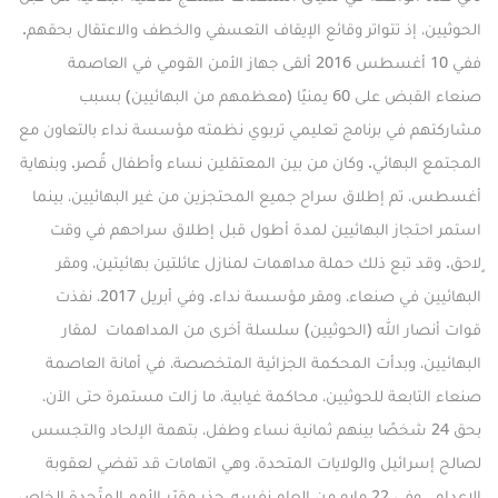
الحوثيين، إذ تتواتر وقائع الإيقاف التعسفي والخطف والاعتقال بحقهم.
ففي 10 أغسطس 2016 ألقى جهاز الأمن القومي في العاصمة
صنعاء
القبض
على 60 يمنيًا (معظمهم من البهائيين) بسبب
مشاركتهم في برنامج تعليمي تربوي نظمته مؤسسة نداء بالتعاون مع
المجتمع البهائي. وكان من بين المعتقلين نساء وأطفال قُصر. وبنهاية
أغسطس، تم إطلاق سراح جميع المحتجزين من غير البهائيين، بينما
استمر احتجاز البهائيين لمدة أطول قبل إطلاق سراحهم في وقت
ٍلاحق. وقد تبع ذلك حملة مداهمات لمنازل عائلتين بهائيتين، ومقر
البهائيين في صنعاء، ومقر مؤسسة نداء. وفي أبريل 2017، نفذت
قوات أنصار الله (الحوثيين) سلسلة أخرى من المداهمات لمقار
البهائيين، وبدأت المحكمة الجزائية المتخصصة، في أمانة العاصمة
صنعاء التابعة للحوثيين، محاكمة غيابية، ما زالت مستمرة حتى الآن،
بحق 24 شخصًا
بينهم ثمانية نساء وطفل
، بتهمة الإلحاد والتجسس
لصالح إسرائيل والولايات المتحدة، وهي اتهامات قد تفضي لعقوبة
الإعدام. وفي 22 مايو من العام نفسه، حذر مقرّر الأمم المتّحدة الخاص