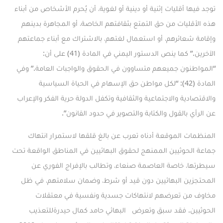
توجد فيها أقليات إثنية أو دينية أو لغوية، أن يُحرم الأشخاص من أبناء
هذه الأقليات من حق التمتع بثقافتهم الخاصة، أو المجاهرة بدينهم
وإقامة شعائرهم، أو استعمال لغتهم، بالاشتراك مع أبناء جماعتهم
الآخرين.” كما ينص الدستور اليمني في المادة (41) على أن:
“المواطنون جميعهم متساوون في الحقوق والواجبات العامة.” وفي
المادة (42): “لكل مواطن حق الإسهام في الحياة السياسية
والاقتصادية والاجتماعية والثقافية وتكفل الدولة حرية الفكر والإعراب
عن الرأي بالقول والكتابة والتصوير في حدود القانون”.
المنظمات الموقعة أدناه تعرب عن بالغ قلقها لاستمرار انتهاك
جماعة الحوثيين الممنهج لحقوق البهائيين في المناطق الواقعة تحت
سيطرتها، خاصة العاصمة صنعاء، وتطالب بالإفراج الفوري عن
المحتجزين البهائيين دون قيد أو شرط، وضمان سلامتهم، في ظل
مخاوف من تعرضهم لانتهاكات جسدية ونفسية في معتقلات
الحوثيين. فقد سبق وتعرض
البهائي حامد كمال حيدرة
للتعذيب