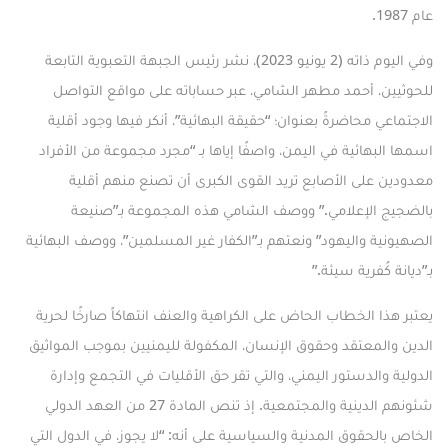
عام 1987.
وفي اليوم ذاته (2 يونيو 2023)،
نشر
رئيس الجبهة التعبوية التابعة
للحوثيين، أحمد مطهر الشامي، عبر حساباته على مواقع التواصل
الاجتماعي محاضرةً بعنوان؛ “حقيقة البهائية”، أنكر فيها وجود أقلية
اسمها البهائية في اليمن، واصفًا إياها بـ “مجرد مجموعة من الأفراد
معدودين على الأصابع تريد القوى الكبرى أن تصنع منهم أقلية
بالضجيج الإعلامي.” ووصف الشامي هذه المجموعة بـ”صنيعة
الصهيونية واليهود” ونعتهم بـ”الكفار غير المسلمين”، ووصف البهائية
بـ”ديانة كُفرية سيئة.”
يعتبر هذا الخطاب الحاض على الكراهية والعنف انتهاكاً صارخًا لحرية
الدين والمعتقد وحقوق الإنسان، المكفولة لليمنيين بموجب المواثيق
الدولية والدستور اليمني، والتي تقر حق الأقليات في التجمع وإدارة
شئونهم الدينية والمجتمعية. إذ تنص المادة 27 من العهد الدولي
الخاص بالحقوق المدنية والسياسية على أنه: “لا يجوز، في الدول التي