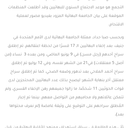
التجمع هو موعد الاجتماع السنوي للبهائيين وقد أطلعت المنظمات
الموقعة على بيان الجامعة البهائية المزود
بفيديو مصور
لعملية
الاقتحام.
وبحسب
صبا حداد
، ممثلة الجامعة البهائية لدى الأمم المتحدة في
جنيف، بعد إخفاء البهائيين الـ 17 قسرًا من لحظة اعتقالهم، تم إطلاق
سراح أحدهم (رجل مسن) في 9 يونيو الماضي، ومن بعده 3 نساء (من
أصل 5 معتقلات) في21 من الشهر نفسه. وفي 12 يوليو تم إطلاق
سراح أحمد الملاحي بعد تدهور وضعه الصحي، كما تم إطلاق سراح
معتقل أخر بنهاية الشهر؛ ليصبح بذلك عدد البهائيين المحتجزين لدى
قوات الحوثيين 11 شخصًا، ما زالوا جميعهم رهن الإخفاء القسري، ولم
تتمكن عائلاتهم ولا محاميهم من التواصل معهم. بينما تم إجبار
المُطلق سراحهم على التوقيع على وثيقة غامضة (لم نعرف محتواها
بعد).
تأتي هذه الواقعة في سياق استهداف ممنهج للأقلية البهائية من قبل